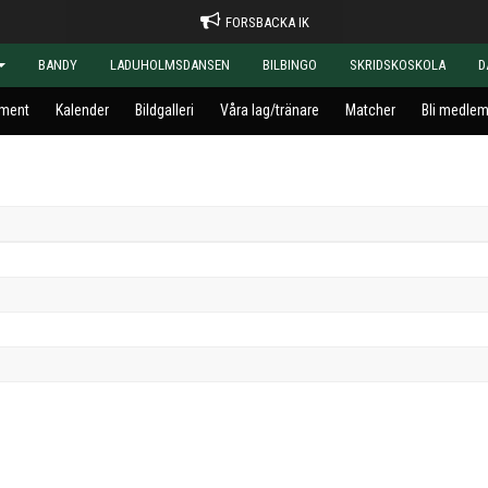
FORSBACKA IK
BANDY
LADUHOLMSDANSEN
BILBINGO
SKRIDSKOSKOLA
D
ment
Kalender
Bildgalleri
Våra lag/tränare
Matcher
Bli medle