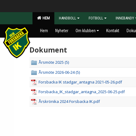
HEM
HANDBOLL
FOTBOLL
INNEBANDY
Hem
Nyheter
Om klubben
Kontakt
Doku
Dokument
Årsmöte 2025 (5)
Årsmöte 2026-06-24 (5)
Forsbacka IK stadgar_antagna 2021-05-26.pdf
Forsbacka_IK_stadgar_antagna_2025-06-25.pdf
Årskrönika 2024 Forsbacka IK.pdf