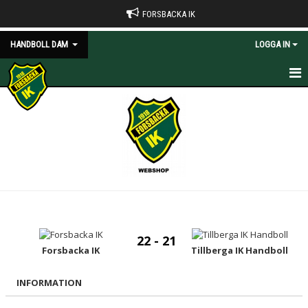
FORSBACKA IK
HANDBOLL DAM
LOGGA IN
HEM
NYHETER
KALENDER
MATCHER
TRUPPEN
22 - 21
BILDGALLERI
Forsbacka IK
Tillberga IK Handboll
DOKUMENT
INFORMATION
KONTAKT