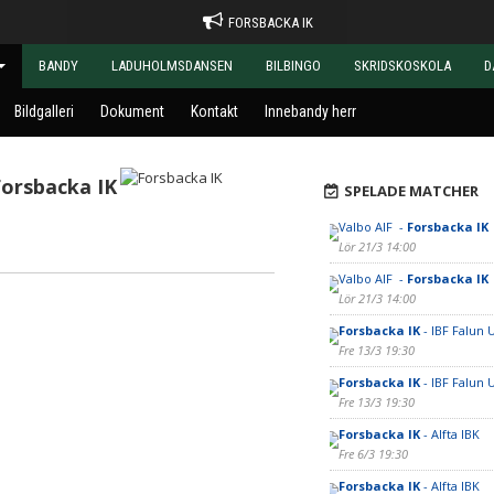
FORSBACKA IK
BANDY
LADUHOLMSDANSEN
BILBINGO
SKRIDSKOSKOLA
D
Bildgalleri
Dokument
Kontakt
Innebandy herr
Forsbacka IK
SPELADE MATCHER
Valbo AIF -
Forsbacka IK
Lör 21/3 14:00
Valbo AIF -
Forsbacka IK
Lör 21/3 14:00
Forsbacka IK
- IBF Falun 
Fre 13/3 19:30
Forsbacka IK
- IBF Falun 
Fre 13/3 19:30
Forsbacka IK
- Alfta IBK
Fre 6/3 19:30
Forsbacka IK
- Alfta IBK