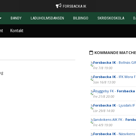
FORSBACKA IK
BANDY
LADUHOLMSDANSEN
BILBINGO
SKRIDSKOSKOLA
D
nt
Kontakt
KOMMANDE MATCHE
Forsbacka IK
- Bollnäs GI
Fre 7/8 19:00
ng
Forsbacka IK
- IFK Mora 
Sön 16/8 13:00
Åbyggeby FK -
Forsbacka 
Fre 21/8 20:00
Forsbacka IK
- Ljusdals IF
Lör 29/8 14:00
Sandvikens AIK FK -
Forsb
Fre 4/9 19:00
Forsbacka IK
- Näsvikens 