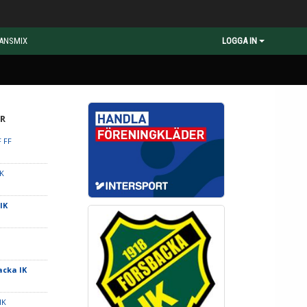
ANSMIX
LOGGA IN
R
F FF
FK
IK
acka IK
IK