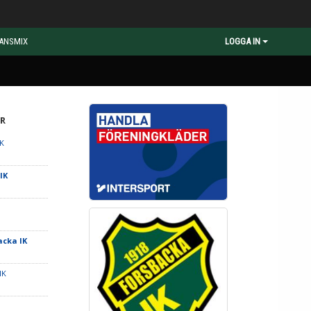
ANSMIX
LOGGA IN
R
FK
IK
acka IK
IK