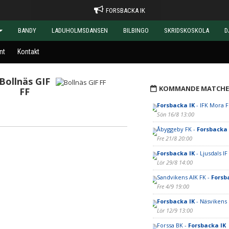
FORSBACKA IK
BANDY
LADUHOLMSDANSEN
BILBINGO
SKRIDSKOSKOLA
D
nt
Kontakt
Bollnäs GIF
KOMMANDE MATCHE
FF
Forsbacka IK
- IFK Mora 
Sön 16/8 13:00
Åbyggeby FK -
Forsbacka 
Fre 21/8 20:00
Forsbacka IK
- Ljusdals IF
Lör 29/8 14:00
Sandvikens AIK FK -
Forsb
Fre 4/9 19:00
Forsbacka IK
- Näsvikens 
Lör 12/9 13:00
Forssa BK -
Forsbacka IK