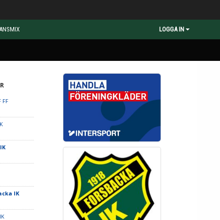
ANSMIX
LOGGA IN
R
F FF
FK
IK
acka IK
IK