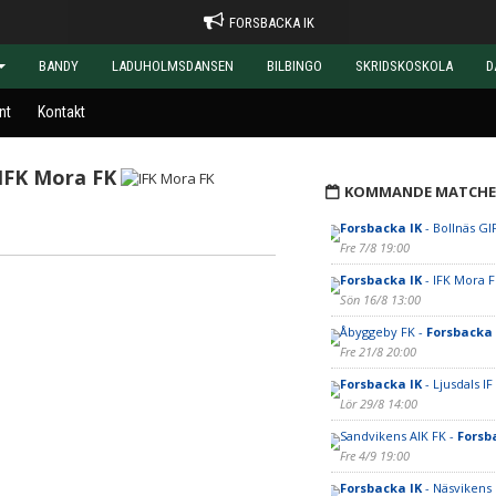
FORSBACKA IK
BANDY
LADUHOLMSDANSEN
BILBINGO
SKRIDSKOSKOLA
D
nt
Kontakt
IFK Mora FK
KOMMANDE MATCHE
Forsbacka IK
- Bollnäs GI
Fre 7/8 19:00
Forsbacka IK
- IFK Mora 
Sön 16/8 13:00
Åbyggeby FK -
Forsbacka 
Fre 21/8 20:00
Forsbacka IK
- Ljusdals IF
Lör 29/8 14:00
Sandvikens AIK FK -
Forsb
Fre 4/9 19:00
Forsbacka IK
- Näsvikens 