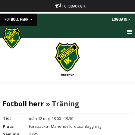
FORSBACKA IK
FOTBOLL HERR
LOGGA IN
HEM
NYHETER
KALENDER
BILDGALLERI
DOKUMENT
Fotboll herr
» Träning
KONTAKT
Tid:
mån 12 maj, 18:00 - 19:30
Plats:
Forsbacka - Mariehov Idrottsanläggning
Samling:
17:45