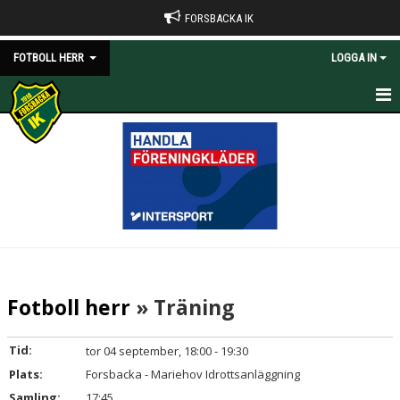
FORSBACKA IK
FOTBOLL HERR
LOGGA IN
HEM
NYHETER
KALENDER
BILDGALLERI
DOKUMENT
Fotboll herr
» Träning
KONTAKT
Tid:
tor 04 september, 18:00 - 19:30
Plats:
Forsbacka - Mariehov Idrottsanläggning
Samling:
17:45