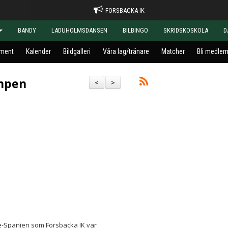
FORSBACKA IK
BANDY
LADUHOLMSDANSEN
BILBINGO
SKRIDSKOSKOLA
D
ment
Kalender
Bildgalleri
Våra lag/tränare
Matcher
Bli medle
mpen
<
>
e-Spanien som Forsbacka IK var