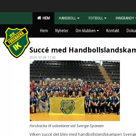
HEM
HANDBOLL
FOTBOLL
INNEBANDY
Hem
Nyheter
Om klubben
Kontakt
Doku
Succé med Handbollslandska
2024-10-28 17:43
Forsbacka IK volontärer vid Sverige-Spanien
Vilken succé det blev med handbollslandskampen Sverig