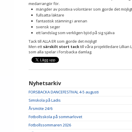
medarrangör för.
mängder av positiva volontärer som gjorde det möjlig
fullsatta läktare
fantastisk stämning i arenan
svensk seger
ett landslag som verkligen bjöd på sig själva
Tack till ALLA ER som gjorde det möjligt!
Men ett
särskilt stort tack
till våra projektledare Lillia
som alla spelar i Forsbacka damlag.
Nyhetsarkiv
FORSBACKA DANCEFESTIVAL 4-5 augusti
Simskola på Ladis
Årsmöte 24/6
Fotbollsskola på sommarlovet
Fotbollssommaren 2026