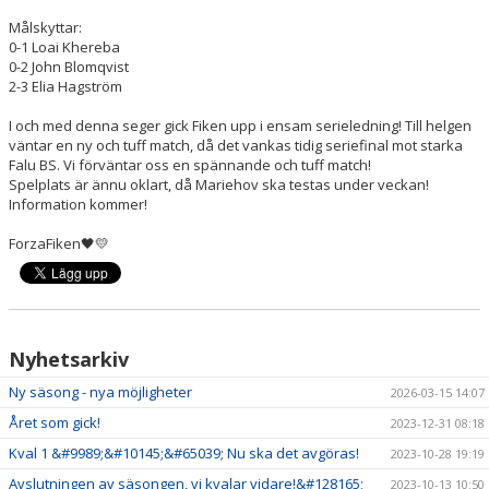
Målskyttar:
0-1 Loai Khereba
0-2 John Blomqvist
2-3 Elia Hagström
I och med denna seger gick Fiken upp i ensam serieledning! Till helgen
väntar en ny och tuff match, då det vankas tidig seriefinal mot starka
Falu BS. Vi förväntar oss en spännande och tuff match!
Spelplats är ännu oklart, då Mariehov ska testas under veckan!
Information kommer!
ForzaFiken🖤💛
Nyhetsarkiv
Ny säsong - nya möjligheter
2026-03-15 14:07
Året som gick!
2023-12-31 08:18
Kval 1 &#9989;&#10145;&#65039; Nu ska det avgöras!
2023-10-28 19:19
Avslutningen av säsongen, vi kvalar vidare!&#128165;
2023-10-13 10:50