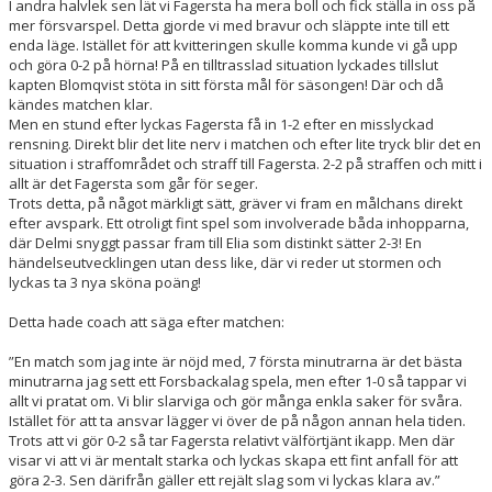
I andra halvlek sen lät vi Fagersta ha mera boll och fick ställa in oss på
mer försvarspel. Detta gjorde vi med bravur och släppte inte till ett
enda läge. Istället för att kvitteringen skulle komma kunde vi gå upp
och göra 0-2 på hörna! På en tilltrasslad situation lyckades tillslut
kapten Blomqvist stöta in sitt första mål för säsongen! Där och då
kändes matchen klar.
Men en stund efter lyckas Fagersta få in 1-2 efter en misslyckad
rensning. Direkt blir det lite nerv i matchen och efter lite tryck blir det en
situation i straffområdet och straff till Fagersta. 2-2 på straffen och mitt i
allt är det Fagersta som går för seger.
Trots detta, på något märkligt sätt, gräver vi fram en målchans direkt
efter avspark. Ett otroligt fint spel som involverade båda inhopparna,
där Delmi snyggt passar fram till Elia som distinkt sätter 2-3! En
händelseutvecklingen utan dess like, där vi reder ut stormen och
lyckas ta 3 nya sköna poäng!
Detta hade coach att säga efter matchen:
”En match som jag inte är nöjd med, 7 första minutrarna är det bästa
minutrarna jag sett ett Forsbackalag spela, men efter 1-0 så tappar vi
allt vi pratat om. Vi blir slarviga och gör många enkla saker för svåra.
Istället för att ta ansvar lägger vi över de på någon annan hela tiden.
Trots att vi gör 0-2 så tar Fagersta relativt välförtjänt ikapp. Men där
visar vi att vi är mentalt starka och lyckas skapa ett fint anfall för att
göra 2-3. Sen därifrån gäller ett rejält slag som vi lyckas klara av.”