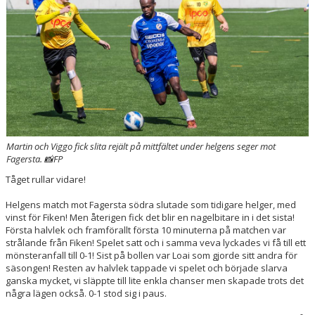
Martin och Viggo fick slita rejält på mittfältet under helgens seger mot
Fagersta. 📸FP
Tåget rullar vidare!
Helgens match mot Fagersta södra slutade som tidigare helger, med
vinst för Fiken! Men återigen fick det blir en nagelbitare in i det sista!
Första halvlek och framförallt första 10 minuterna på matchen var
strålande från Fiken! Spelet satt och i samma veva lyckades vi få till ett
mönsteranfall till 0-1! Sist på bollen var Loai som gjorde sitt andra för
säsongen! Resten av halvlek tappade vi spelet och började slarva
ganska mycket, vi släppte till lite enkla chanser men skapade trots det
några lägen också. 0-1 stod sig i paus.