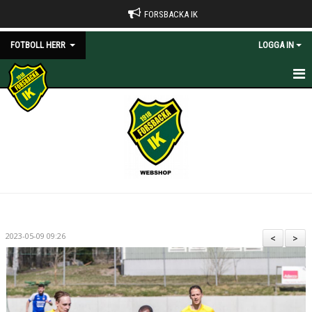
FORSBACKA IK
FOTBOLL HERR
LOGGA IN
HEM
NYHETER
KALENDER
BILDGALLERI
DOKUMENT
2023-05-09 09:26
<
>
KONTAKT