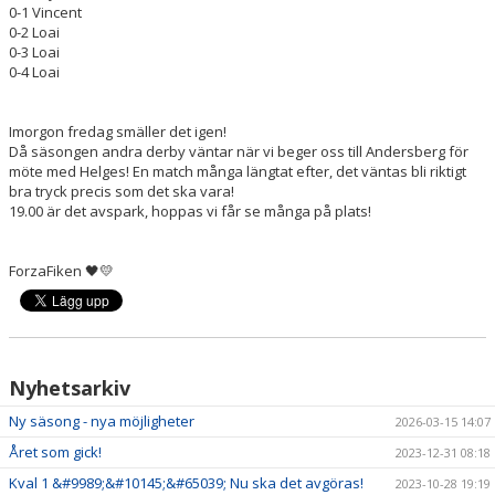
0-1 Vincent
0-2 Loai
0-3 Loai
0-4 Loai
Imorgon fredag smäller det igen!
Då säsongen andra derby väntar när vi beger oss till Andersberg för
möte med Helges! En match många längtat efter, det väntas bli riktigt
bra tryck precis som det ska vara!
19.00 är det avspark, hoppas vi får se många på plats!
ForzaFiken
🖤💛
Nyhetsarkiv
Ny säsong - nya möjligheter
2026-03-15 14:07
Året som gick!
2023-12-31 08:18
Kval 1 &#9989;&#10145;&#65039; Nu ska det avgöras!
2023-10-28 19:19