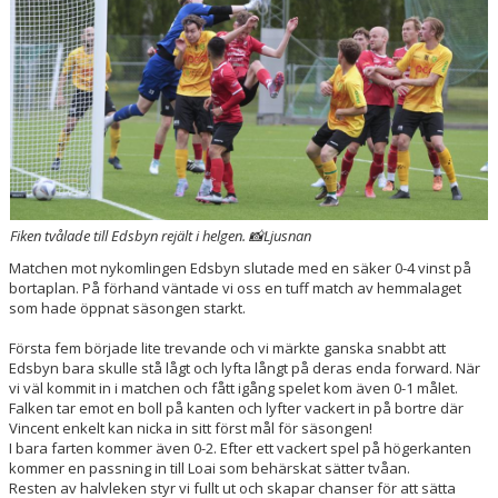
Fiken tvålade till Edsbyn rejält i helgen. 📸Ljusnan
Matchen mot nykomlingen Edsbyn slutade med en säker 0-4 vinst på
bortaplan. På förhand väntade vi oss en tuff match av hemmalaget
som hade öppnat säsongen starkt.
Första fem började lite trevande och vi märkte ganska snabbt att
Edsbyn bara skulle stå lågt och lyfta långt på deras enda forward. När
vi väl kommit in i matchen och fått igång spelet kom även 0-1 målet.
Falken tar emot en boll på kanten och lyfter vackert in på bortre där
Vincent enkelt kan nicka in sitt först mål för säsongen!
I bara farten kommer även 0-2. Efter ett vackert spel på högerkanten
kommer en passning in till Loai som behärskat sätter tvåan.
Resten av halvleken styr vi fullt ut och skapar chanser för att sätta