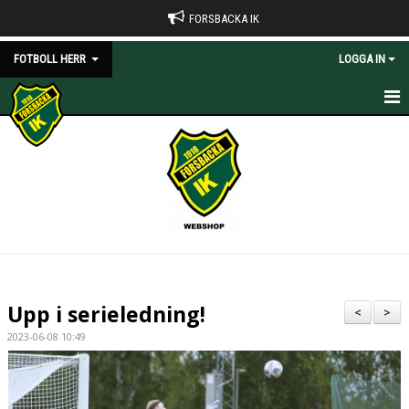
FORSBACKA IK
FOTBOLL HERR
LOGGA IN
HEM
NYHETER
KALENDER
BILDGALLERI
DOKUMENT
Upp i serieledning!
<
>
KONTAKT
2023-06-08 10:49