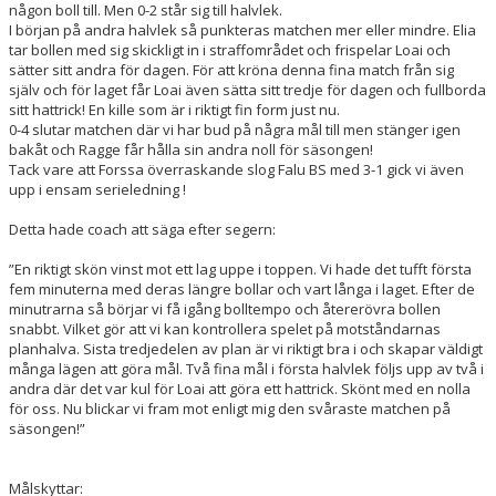
någon boll till. Men 0-2 står sig till halvlek.
I början på andra halvlek så punkteras matchen mer eller mindre. Elia
tar bollen med sig skickligt in i straffområdet och frispelar Loai och
sätter sitt andra för dagen. För att kröna denna fina match från sig
själv och för laget får Loai även sätta sitt tredje för dagen och fullborda
sitt hattrick! En kille som är i riktigt fin form just nu.
0-4 slutar matchen där vi har bud på några mål till men stänger igen
bakåt och Ragge får hålla sin andra noll för säsongen!
Tack vare att Forssa överraskande slog Falu BS med 3-1 gick vi även
upp i ensam serieledning !
Detta hade coach att säga efter segern:
”En riktigt skön vinst mot ett lag uppe i toppen. Vi hade det tufft första
fem minuterna med deras längre bollar och vart långa i laget. Efter de
minutrarna så börjar vi få igång bolltempo och återerövra bollen
snabbt. Vilket gör att vi kan kontrollera spelet på motståndarnas
planhalva. Sista tredjedelen av plan är vi riktigt bra i och skapar väldigt
många lägen att göra mål. Två fina mål i första halvlek följs upp av två i
andra där det var kul för Loai att göra ett hattrick. Skönt med en nolla
för oss. Nu blickar vi fram mot enligt mig den svåraste matchen på
säsongen!”
Målskyttar: