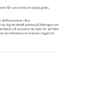
arnen får vara med och spela gratis.
 delfinansierar våra
du dig att ideellt arbeta på bilbingon om
at datum så ansvarar du själv för att hitta
höver du informera en tränare i laget om