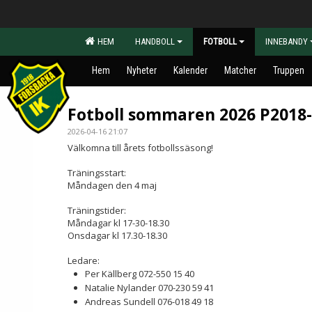
HEM
HANDBOLL
FOTBOLL
INNEBANDY
Hem
Nyheter
Kalender
Matcher
Truppen
Fotboll sommaren 2026 P2018
2026-04-16 21:07
Välkomna till årets fotbollssäsong!
Träningsstart:
Måndagen den 4 maj
Träningstider:
Måndagar kl 17-30-18.30
Onsdagar kl 17.30-18.30
Ledare:
Per Källberg 072-550 15 40
Natalie Nylander 070-230 59 41
Andreas Sundell 076-018 49 18