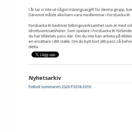
I år tar vi inte ut någon träningsavgift för denna grupp, b
Däremot måste alla barn vara medlemmar i Forsbacka IK.
Forsbacka IK bedriver bilbingoverksamhet som är med och
idrottsverksamheter. Som spelare i Forsbacka IK förbinder 
du har tilldelats pass där. Om du inte kan arbeta på tilldel
en ersättare i ditt ställe. Om du bytt bort ditt pass så be
detta.
Nyhetsarkiv
Fotboll sommaren 2026 P2018-2019