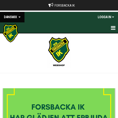
FORSBACKA IK
DANSMIX
LOGGA IN
HEM
NYHETER
KALENDER
BILDGALLERI
DOKUMENT
KONTAKT