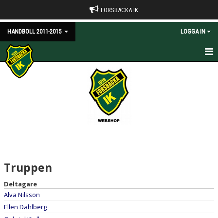
FORSBACKA IK
HANDBOLL 2011-2015
LOGGA IN
HEM
NYHETER
KALENDER
MATCHER
TRUPPEN
Truppen
BILDGALLERI
Deltagare
Alva Nilsson
DOKUMENT
Ellen Dahlberg
KONTAKT