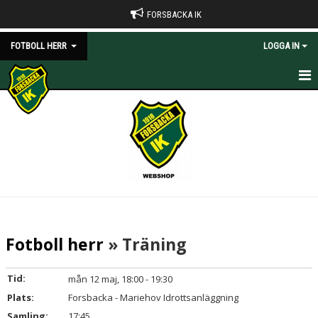
FORSBACKA IK
FOTBOLL HERR
LOGGA IN
HEM
NYHETER
KALENDER
BILDGALLERI
DOKUMENT
Fotboll herr
» Träning
KONTAKT
Tid:
mån 12 maj, 18:00 - 19:30
Plats:
Forsbacka - Mariehov Idrottsanläggning
Samling:
17:45