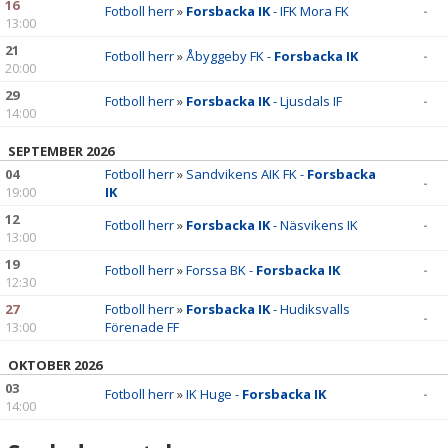
VÅRA LAG/TRÄNARE
16
Fotboll herr
»
Forsbacka IK
- IFK Mora FK
-
13:00
MATCHER
21
Fotboll herr
»
Åbyggeby FK -
Forsbacka IK
-
20:00
BLI MEDLEM
29
Fotboll herr
»
Forsbacka IK
- Ljusdals IF
-
14:00
CAFETERIA
SEPTEMBER 2026
04
Fotboll herr
»
Sandvikens AIK FK -
Forsbacka
-
19:00
IK
12
Fotboll herr
»
Forsbacka IK
- Näsvikens IK
-
13:00
19
Fotboll herr
»
Forssa BK -
Forsbacka IK
-
12:30
27
Fotboll herr
»
Forsbacka IK
- Hudiksvalls
-
13:00
Förenade FF
OKTOBER 2026
03
Fotboll herr
»
IK Huge -
Forsbacka IK
-
14:00