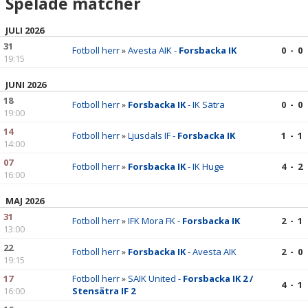
Spelade matcher
JULI 2026
31
Fotboll herr
»
Avesta AIK -
Forsbacka IK
0 - 0
19:15
JUNI 2026
18
Fotboll herr
»
Forsbacka IK
- IK Sätra
0 - 0
19:00
14
Fotboll herr
»
Ljusdals IF -
Forsbacka IK
1 - 1
14:00
07
Fotboll herr
»
Forsbacka IK
- IK Huge
4 - 2
16:00
MAJ 2026
31
Fotboll herr
»
IFK Mora FK -
Forsbacka IK
2 - 1
13:00
22
Fotboll herr
»
Forsbacka IK
- Avesta AIK
2 - 0
19:15
17
Fotboll herr
»
SAIK United -
Forsbacka IK 2 /
4 - 1
16:00
Stensätra IF 2