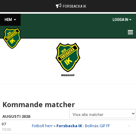
FORSBACKA IK
HEM
LOGGA IN
HEM
NYHETER
OM KLUBBEN
KONTAKT
DOKUMENT
Kommande matcher
KALENDER
AUGUSTI 2026
BILDGALLERI
07
Fotboll herr
»
Forsbacka IK
- Bollnäs GIF FF
-
19:00