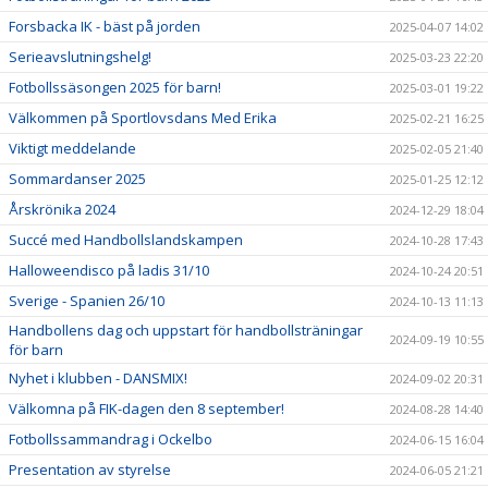
Forsbacka IK - bäst på jorden
2025-04-07 14:02
Serieavslutningshelg!
2025-03-23 22:20
Fotbollssäsongen 2025 för barn!
2025-03-01 19:22
Välkommen på Sportlovsdans Med Erika
2025-02-21 16:25
Viktigt meddelande
2025-02-05 21:40
Sommardanser 2025
2025-01-25 12:12
Årskrönika 2024
2024-12-29 18:04
Succé med Handbollslandskampen
2024-10-28 17:43
Halloweendisco på ladis 31/10
2024-10-24 20:51
Sverige - Spanien 26/10
2024-10-13 11:13
Handbollens dag och uppstart för handbollsträningar
2024-09-19 10:55
för barn
Nyhet i klubben - DANSMIX!
2024-09-02 20:31
Välkomna på FIK-dagen den 8 september!
2024-08-28 14:40
Fotbollssammandrag i Ockelbo
2024-06-15 16:04
Presentation av styrelse
2024-06-05 21:21