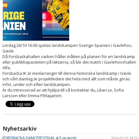
VÅRA LAG/TRÄNARE
MATCHER
BLI MEDLEM
CAFETERIA
Lördag 26/10 16.00 spelas landskampen Sverige-Spanien i Gavlehov,
Gävle.
Då Forsbackahallen varken håller måtten på planen för en landskamp
eller publikkapaciteten på läktarna, så blir det match i Gavlehovshallen
Alfa.
Forsbacka IK är medarrangör till denna historiska landskamp i Gävle
och vårt damlag är projektledare det hela med allt som måste göras
inför, under och efter landskampen.
Är du intresserad av att hjälpa till så kontaktar du, Lilian Le, Sofia
Larsson eller Emma Pihlajainen.
Nyhetsarkiv
FORSBACKA DANCEFESTIVAL 4-5 augusti
2026-07-10 14:25