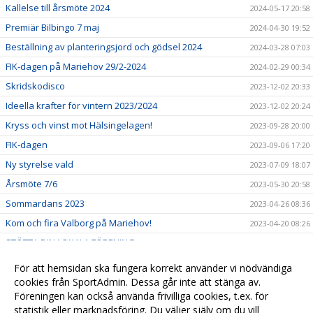
Kallelse till årsmöte 2024
2024-05-17 20:58
Premiär Bilbingo 7 maj
2024-04-30 19:52
Beställning av planteringsjord och gödsel 2024
2024-03-28 07:03
FIK-dagen på Mariehov 29/2-2024
2024-02-29 00:34
Skridskodisco
2023-12-02 20:33
Ideella krafter för vintern 2023/2024
2023-12-02 20:24
Kryss och vinst mot Hälsingelagen!
2023-09-28 20:00
FIK-dagen
2023-09-06 17:20
Ny styrelse vald
2023-07-09 18:07
Årsmöte 7/6
2023-05-30 20:58
Sommardans 2023
2023-04-26 08:36
Kom och fira Valborg på Mariehov!
2023-04-20 08:26
STÖTTA DIN LOKALA FÖRENING
2023-04-11 11:12
Rörelsefritids och fotboll
2023-04-05 15:50
För att hemsidan ska fungera korrekt använder vi nödvändiga
Medlemskap
cookies från SportAdmin. Dessa går inte att stänga av.
2023-02-14 08:45
Föreningen kan också använda frivilliga cookies, t.ex. för
Ny hemsida
2022-12-29 21:53
statistik eller marknadsföring. Du väljer själv om du vill