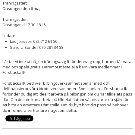
Träningsstart:
Onsdagen den 6 maj
Träningstider:
Onsdagar kl 17-30-18.15
Ledare:
Leo Jonsson 072-712 61 50
Sandra Sundell 070-281 34 58
I år tar vi inte ut någon träningsavgift för denna grupp, barnen får vara
med och spela gratis. Däremot måste alla barn vara medlemmar i
Forsbacka IK.
Forsbacka IK bedriver bilbingoverksamhet som är med och
delfinansierar våra idrottsverksamheter. Som spelare i Forsbacka IK
förbinder du dig att ideellt arbeta på bilbingon om du har tilldelats pass
där. Om du inte kan arbeta på tilldelat datum så ansvarar du själv för
att hitta en ersättare i ditt ställe. Om du bytt bort ditt pass så behöver
du informera en tränare i laget om detta.