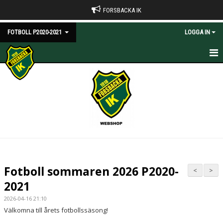
FORSBACKA IK
FOTBOLL P2020-2021
LOGGA IN
HEM
NYHETER
KALENDER
MATCHER
TRUPPEN
Fotboll sommaren 2026 P2020-
<
>
BILDGALLERI
2021
2026-04-16 21:10
DOKUMENT
Välkomna till årets fotbollssäsong!
KONTAKT